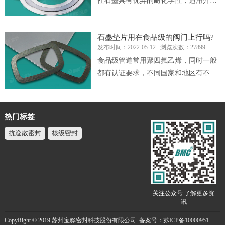
性石墨具有优异的耐化学性，适用介质
如热水、蒸汽、油类、酸、碱、氨气、
氢气、有机溶剂、碳氢化合物、低温液
石墨垫片用在食品级的阀门上行吗?
体等。
发布时间：2022-05-12
浏览次数：27899
食品级管道常用聚四氟乙烯，同时一般
都有认证要求，不同国家和地区有不同
的食品卫生要求
热门标签
抗逸散密封
核级密封
关注公众号 了解更多资
讯
CopyRight © 2019 苏州宝骅密封科技股份有限公司
备案号：苏ICP备10000951