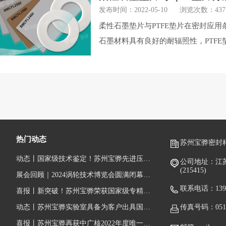
发布时间：2022-05-10
浏览次数：437
柔性石墨垫片与PTFE垫片在密封应
石墨材料具有良好的耐辐照性，PTF
热门动态
苏州宝骅密封
动态丨国家级技术鉴定！苏州宝骅先进压水堆核岛设备关键密封件顺利通过鉴定
公司地址：江
(215415)
展会回顾｜2024涡轮技术博览会圆满闭幕，跟随镜头回顾宝骅风采
联系电话：1391
喜报丨新突破！苏州宝骅荣获国家级专精特新“小巨人”企业称号
动态丨苏州宝骅实验室具备为客户出具国际权威性的检测/校准报告（获得CNAS认可证书）
传真号码：0512-
喜报丨苏州宝骅再获中广核2022年度唯一一家“五星级供应商”荣誉称号！