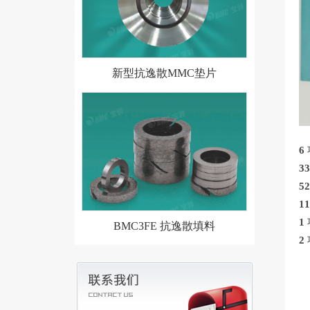
新型抗逸散MMC垫片
6
3
5
1
1
BMC3FE 抗逸散填料
2