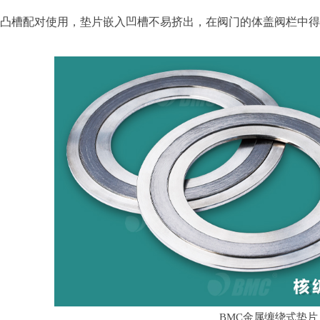
凹凸槽配对使用，垫片嵌入凹槽不易挤出，在阀门的体盖阀栏中
BMC金属缠绕式垫片