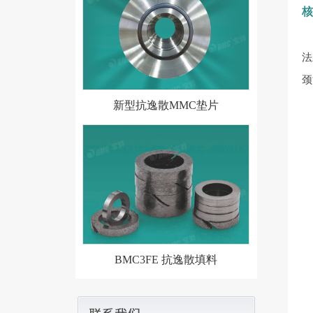
法
颈
新型抗逸散MMC垫片
BMC3FE 抗逸散填料