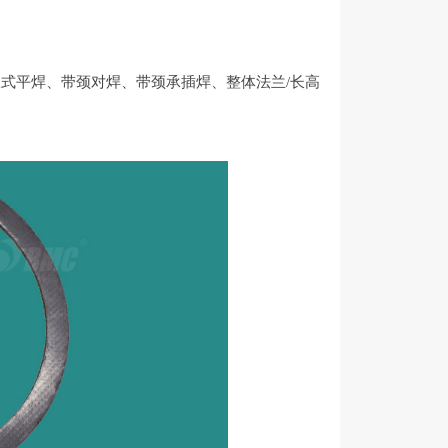
板式平焊、带颈对焊、带颈承插焊、整体法兰
/长高